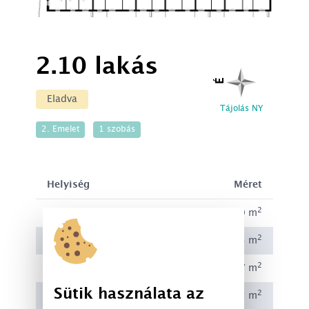
2.10 lakás
É
Eladva
Tájolás NY
2. Emelet
1 szobás
Helyiség
Méret
2
Előszoba
3.39 m
2
Fürdőszoba
3.33 m
2
Konyha
3.27 m
Sütik használata az
2
Nappali
21.82 m