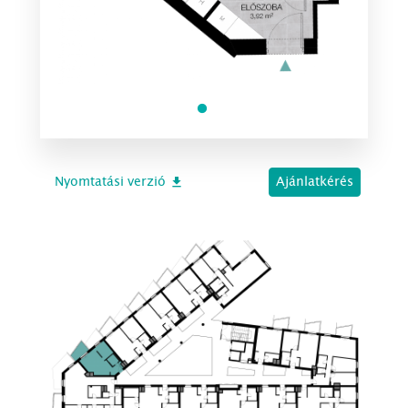
Nyomtatási verzió
Ajánlatkérés
file_download